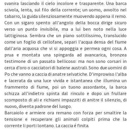
svanira lasciando il cielo incolore e trasparente. Una barca
scivola, lenta, sul filo della corrente; un uomo, avvolto nel
tabarro, la guida silenziosamente muovendo appena il remo.
Con un sigaro spento all'angolo della bocca dirige sicuro
verso un punto invisibile, ma a lui ben noto nella luce
lattiginosa. Sembra che un piano sottilissimo, translucido
come un foglio di cellofane, separi l'acqua densa del fiume
dall'aria acquosa che vi si appoggia e permea ogni cosa. A
prua e montata una spingarda ad avancarica, bronzea
testimone di un passato bellicoso: ma non sono corsari in
cerca d'oro o cacciatori di balene australi. Sono due uomini di
Po che vanno a caccia di anatre selvatiche. D'improwiso l'alba
e lacerata da una luce vivida e istantanea che illumina un
frammento di fiume, poi un tuono assordante, la barca
schizza all'indietro spinta dal rinculo e dopo un frullare
scomposto di ali e richiami impazziti di anitre il silenzio, di
nuovo, diventa padrone del luogo.
Barcaiolo e armiere ora remano con forza per smaltire la
tensione e recuperare gli animali colpiti prima che la
corrente li porti lontano. La caccia é finita.