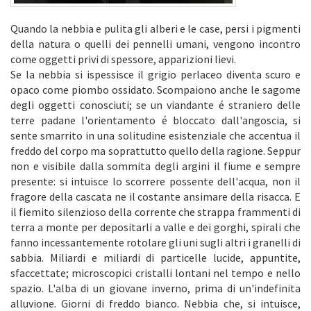
Quando la nebbia e pulita gli alberi e le case, persi i pigmenti
della natura o quelli dei pennelli umani, vengono incontro
come oggetti privi di spessore, apparizioni lievi.
Se la nebbia si ispessisce il grigio perlaceo diventa scuro e
opaco come piombo ossidato. Scompaiono anche le sagome
degli oggetti conosciuti; se un viandante é straniero delle
terre padane l'orientamento é bloccato dall'angoscia, si
sente smarrito in una solitudine esistenziale che accentua il
freddo del corpo ma soprattutto quello della ragione. Seppur
non e visibile dalla sommita degli argini il fiume e sempre
presente: si intuisce lo scorrere possente dell'acqua, non il
fragore della cascata ne il costante ansimare della risacca. E
il fiemito silenzioso della corrente che strappa frammenti di
terra a monte per depositarli a valle e dei gorghi, spirali che
fanno incessantemente rotolare gli uni sugli altri i granelli di
sabbia. Miliardi e miliardi di particelle lucide, appuntite,
sfaccettate; microscopici cristalli lontani nel tempo e nello
spazio. L'alba di un giovane inverno, prima di un'indefinita
alluvione. Giorni di freddo bianco. Nebbia che, si intuisce,