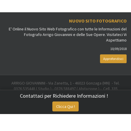
NUOVO SITO FOTOGRAFICO
E' Online il Nuovo Sito Web Fotografico con tutte le Informazioni del
Fotografo Arrigo Giovannini e delle Sue Opere. Visitateci Vi
Aspettiamo
10/09/2018
Approfondisci
ARRIGO GIOVANNINI - Via Zanetta, 1 - 46023 Gonzaga (MN) - Tel.
0376 535448 ( Studio ) - 0376 588497 ( Abitazione ) - Cell. 335
6707378 - Email: info@arrigogiovannini.it
Contattaci per Richiedere Informazioni !
Created by
Sistemi Applicati Sas
Clicca Qui !