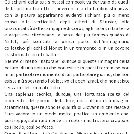
Gli schemi della sua sintassi compositiva derivano da quelli
della pittura tra otto e novecento: a chi ha dimestichezza
con la pittura appariranno evidenti richiami più o meno
consci alle verticalità degli alberi di Sérusier, alle
orizzontalità delle campagne di Corot, agli incontri tra terra
e acqua che circondano la barca del più famoso quadro di
Millet; più scontati e ormai parte dell’immaginario
collettivo gli echi di Monet in un tramonto o in un covone
trasformato in rotoballa.
Niente di meno “naturale” dunque di queste immagini della
natura, di una natura che non esiste in questi termini se non
in un particolare momento di un particolare giorno, che non
esiste più spostando l’obiettivo di pochi gradi, che non esiste
senza un determinato filtro.
Una sapienza tecnica, dunque, una fortunata scelta del
momento, del giorno, della luce, una cultura di immagine
stratificata, queste sono le qualità di Giovannini che riesce a
farci vedere in un modo molto poetico un ambiente che,
purtroppo, solo raramente e in determinati scorci ci appare
così bello, così perfetto.
Come il pittore
d’atelier
dunque Giovannini perfeziona la