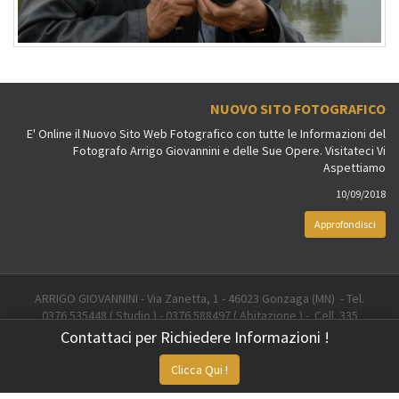
NUOVO SITO FOTOGRAFICO
E' Online il Nuovo Sito Web Fotografico con tutte le Informazioni del
Fotografo Arrigo Giovannini e delle Sue Opere. Visitateci Vi
Aspettiamo
10/09/2018
Approfondisci
ARRIGO GIOVANNINI - Via Zanetta, 1 - 46023 Gonzaga (MN) - Tel.
0376 535448 ( Studio ) - 0376 588497 ( Abitazione ) - Cell. 335
6707378 - Email: info@arrigogiovannini.it
Contattaci per Richiedere Informazioni !
Created by
Sistemi Applicati Sas
Clicca Qui !